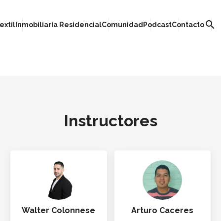
search
extil
Inmobiliaria Residencial
Comunidad
Podcast
Contacto
Instructores
Walter Colonnese
Arturo Caceres