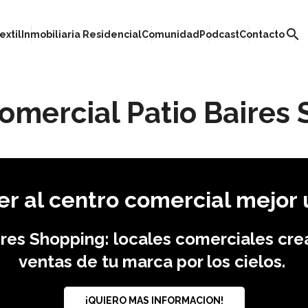
search
extil
Inmobiliaria Residencial
Comunidad
Podcast
Contacto
omercial Patio Baires
r al centro comercial mejor 
res Shopping: locales comerciales cre
ventas de tu marca por los cielos.
¡QUIERO MAS INFORMACION!