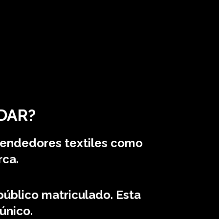
DAR?
rendedores textiles como
rca.
 público matriculado. Esta
único.