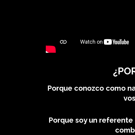
¿PO
Porque conozco como nad
vos
Porque soy un referente d
combi