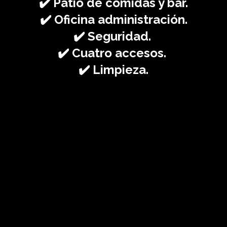
✔️ Patio de comidas y bar.⁣
✔️ Oficina administración.⁣
✔️ Seguridad. ⁣
✔️ Cuatro accesos. ⁣
✔️ Limpieza.⁣