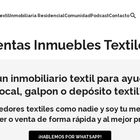
search
extil
Inmobiliaria Residencial
Comunidad
Podcast
Contacto
entas Inmuebles Textil
 inmobiliario textil para ay
local, galpon o depósito textil
ores textiles como nadie y soy tu mej
ler o venta de forma rápida y al mejor p
¡HABLEMOS POR WHATSAPP!