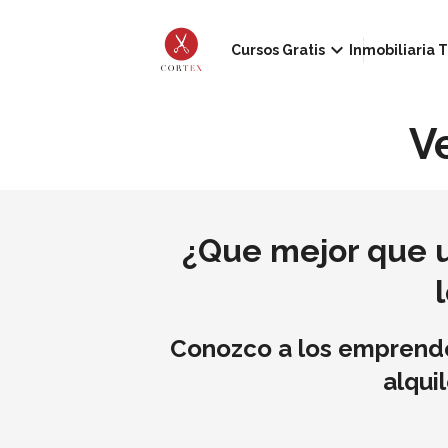
keyboard_arrow_down
Cursos Gratis
Inmobiliaria T
V
¿Que mejor que un
Conozco a los emprended
alqui