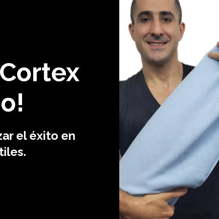
 Cortex
do!
r el éxito en
iles.